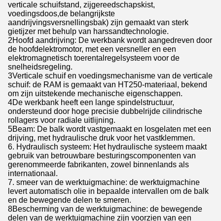
verticale schuifstand, zijgereedschapskist,
voedingsdoos,de belangrijkste
aandrijvingsversnellingsbak) zijn gemaakt van sterk
gietijzer met behulp van harssandtechnologie.
2Hoofd aandrijving: De werkbank wordt aangedreven door
de hoofdelektromotor, met een versneller en een
elektromagnetisch toerentalregelsysteem voor de
snelheidsregeling.
3Verticale schuif en voedingsmechanisme van de verticale
schuif: de RAM is gemaakt van HT250-materiaal, bekend
om zijn uitstekende mechanische eigenschappen.
4De werkbank heeft een lange spindelstructuur,
ondersteund door hoge precisie dubbelrijde cilindrische
rollagers voor radiale uitlijning.
5Beam: De balk wordt vastgemaakt en losgelaten met een
drijving, met hydraulische druk voor het vastklemmen.
6. Hydraulisch systeem: Het hydraulische systeem maakt
gebruik van betrouwbare besturingscomponenten van
gerenommeerde fabrikanten, zowel binnenlands als
internationaal.
7. smeer van de werktuigmachine: de werktuigmachine
levert automatisch olie in bepaalde intervallen om de balk
en de bewegende delen te smeren.
8Bescherming van de werktuigmachine: de bewegende
delen van de werktuigmachine zijn voorzien van een