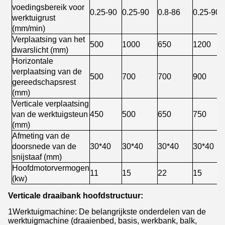
voedingsbereik voor
0.25-90
0.25-90
0.8-86
0.25-90
werktuigrust
(mm/min)
Verplaatsing van het
500
1000
650
1200
dwarslicht (mm)
Horizontale
verplaatsing van de
500
700
700
900
gereedschapsrest
(mm)
Verticale verplaatsing
van de werktuigsteun
450
500
650
750
(mm)
Afmeting van de
doorsnede van de
30*40
30*40
30*40
30*40
snijstaaf (mm)
Hoofdmotorvermogen
11
15
22
15
(kw)
Verticale draaibank hoofdstructuur:
1Werktuigmachine: De belangrijkste onderdelen van de
werktuigmachine (draaienbed, basis, werkbank, balk,