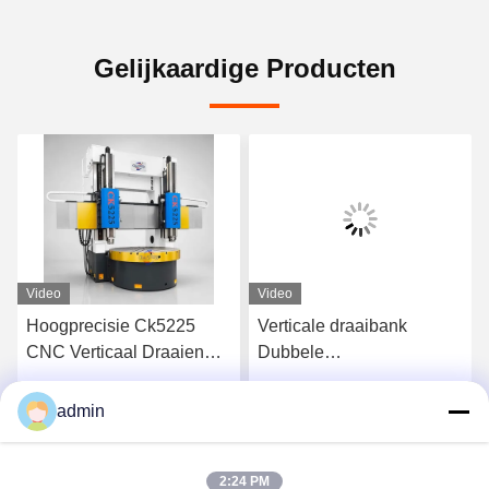
Gelijkaardige Producten
Video
Video
Hoogprecisie Ck5225
Verticale draaibank
CNC Verticaal Draaien
Dubbele
Machine Leverancier
gereedschapspalen CNC-
Zwaar werk
werktuigmachine voor
admin
Krijg Beste Prijs
Krijg Beste Prijs
zwaar stabiel draaien
2:24 PM