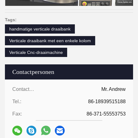
Tags:
handmatige verticale draaibank
Verticale draaibank met een enkele kolom
Verticale Cnc-draaimachine
Contactpersonen
Contactpersonen:
Mr. Andrew
Tel.:
86-18939515188
Fax:
86-371-55553753