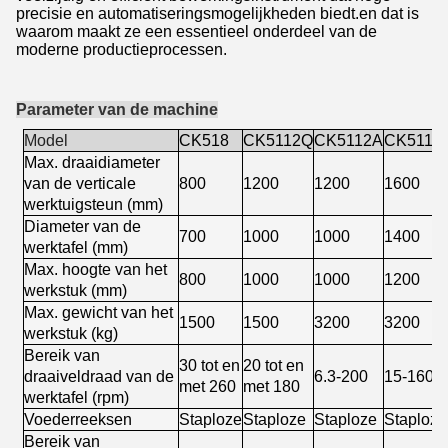
precisie en automatiseringsmogelijkheden biedt.en dat is
waarom maakt ze een essentieel onderdeel van de
moderne productieprocessen.
Parameter van de machine
Model
CK518
CK5112Q
CK5112A
CK5116
Max. draaidiameter
van de verticale
800
1200
1200
1600
werktuigsteun (mm)
Diameter van de
700
1000
1000
1400
werktafel (mm)
Max. hoogte van het
800
1000
1000
1200
werkstuk (mm)
Max. gewicht van het
1500
1500
3200
3200
werkstuk (kg)
Bereik van
30 tot en
20 tot en
draaiveldraad van de
6.3-200
15-160
met 260
met 180
werktafel (rpm)
Voederreeksen
Staploze
Staploze
Staploze
Staploze
Bereik van