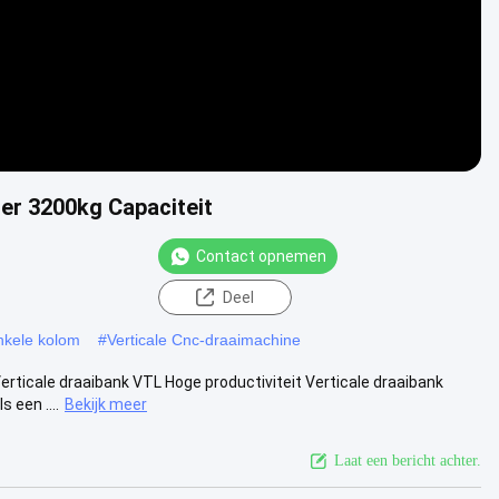
er 3200kg Capaciteit
Contact opnemen
Deel
nkele kolom
#
Verticale Cnc-draaimachine
rticale draaibank VTL Hoge productiviteit Verticale draaibank
 een ....
Bekijk meer
Laat een bericht achter.