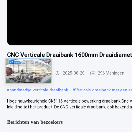
CNC Verticale Draaibank 1600mm Draaidiamet
Verticale draaibank
2025-08-20
296 Meningen
#
handmatige verticale draaibank
#
Verticale draaibank met een e
Hoge nauwkeurigheid CK5116 Verticale bewerking draaibank Cnc Ve
Inleiding tot het product: De CNC-verticale draaibank, ook bekend als
Berichten van bezoekers