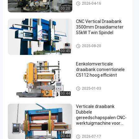
Verticale draaibank
2026-04-16
00:20
CNC Vertical Draaibank
3500mm Draaidiameter
55kW Twin Spindel
Verticale draaibank
2025-08-20
00:45
Eenkolomverticale
draaibank conventionele
C5112 hoog efficiënt
Verticale draaibank
2025-01-03
00:44
Verticale draaibank
Dubbele
gereedschapspalen CNC-
werktuigmachine voor
zwaar stabiel draaien
Verticale draaibank
00:44
2026-07-17