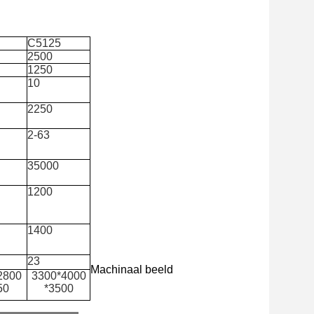
C5125
2500
1250
10
2250
0
2-63
35000
1200
1400
23
Machinaal beeld
2800
3300*4000
50
*3500