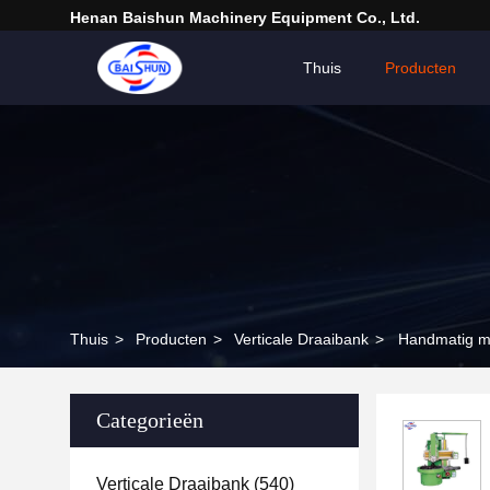
Henan Baishun Machinery Equipment Co., Ltd.
Thuis
Producten
Thuis
>
Producten
>
Verticale Draaibank
>
Handmatig me
Categorieën
Verticale Draaibank
(540)