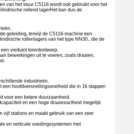
len van het stuur C5116 wordt ook gebruikt voor het
cilindrische rollend lagerHet kan dus de
rieën.
nde geleiding, terwijl de C5116-machine een
ilindrische rollenlagers van het type NN30., die de
t een vierkant torentontwerp.
 bewerkingen uit te voeren, zoals draaien,
st.
schillende industrieën.
 een hoofdversnellingssnelheid die in 16 stappen
fd voor een betere duurzaamheid.
dcapaciteit en een hoge draaiexactheid mogelijk
 vijf stations en maakt gebruik van een zeer
le en verticale voedingssystemen met