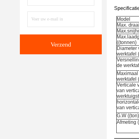
Specificat
Model
Max. draa
Max.snijh
Max.laad
((tonnen)
Verzend
Diameter 
werktafel
Versnelli
de werktaf
Maximaal 
werktafel 
Verticale 
van vertic
werktuigs
horizontal
van vertic
G.W ((ton
Afmeting