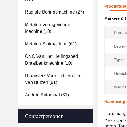
Productdet
Radiale Boringsmachine
(27)
Markeren:
H
Metalen Vormgevende
Machine
(18)
Produc
Metalen Slotmachine
(61)
Bewerki
CNC Van Het Hellingsbed
Type:
Draaibankmachine
(10)
Gewicht
Draaiwerk Voor Het Draaien
Van Buizen
(61)
Werktaf
Andere Automaat
(31)
Handmatig m
Handmatig 
Contactpersonen
Deze serie 
boren. Tap