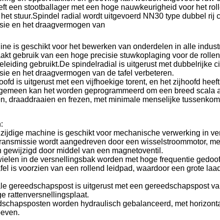
eft een stootballager met een hoge nauwkeurigheid voor het rol
 het stuur.Spindel radial wordt uitgevoerd NN30 type dubbel rij 
cisie en het draagvermogen van
e is geschikt voor het bewerken van onderdelen in alle indust
akt gebruik van een hoge precisie stuwkoplaging voor de rolle
eleiding gebruikt.De spindelradial is uitgerust met dubbelrijke c
isie en het draagvermogen van de tafel verbeteren.
ofd is uitgerust met een vijfhoekige torent, en het zijhoofd heef
lgemeen kan het worden geprogrammeerd om een breed scala aan
en, draaddraaien en frezen, met minimale menselijke tussenkom
:
zijdige machine is geschikt voor mechanische verwerking in ver
ransmissie wordt aangedreven door een wisselstroommotor, met
 gewijzigd door middel van een magnetoventil.
wielen in de versnellingsbak worden met hoge frequentie gedoo
el is voorzien van een rollend leidpad, waardoor een grote laa
le gereedschapspost is uitgerust met een gereedschapspost van
 rattenversnellingsplaat.
schapsposten worden hydraulisch gebalanceerd, met horizonta
oeven.