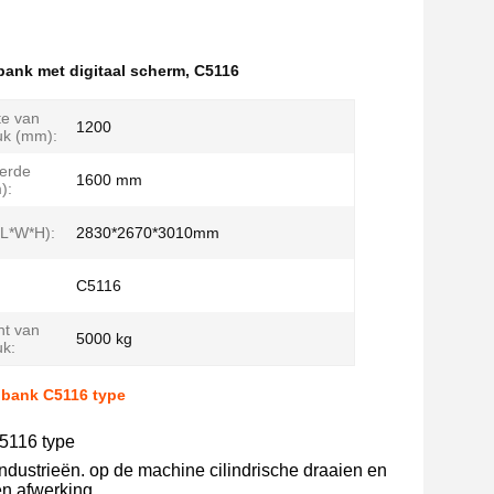
ibank met digitaal scherm
,
C5116
te van
1200
uk (mm):
erde
1600 mm
):
(L*W*H):
2830*2670*3010mm
C5116
ht van
5000 kg
uk:
aibank C5116 type
C5116 type
ndustrieën. op de machine cilindrische draaien en
n afwerking.