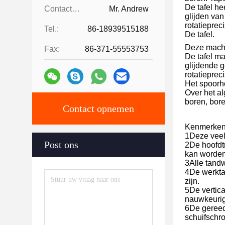
De tafel he
Contactpersonen:
Mr. Andrew
glijden van
rotatiepre
Tel.:
86-18939515188
De tafel.
Deze machin
Fax:
86-371-55553753
De tafel ma
glijdende g
rotatieprec
Het spoorho
Over het a
boren, bor
Contact opnemen
Kenmerken
1Deze veel
Post ons
2De hoofdt
kan worden
3Alle tand
4De werktaf
zijn.
5De vertica
nauwkeurige
6De gereed
schuifschr