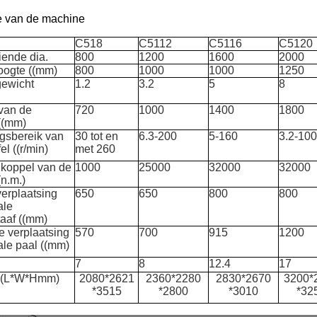
ie van de machine
C518
C5112
C5116
C5120
iende dia.
800
1200
1600
2000
oogte ((mm)
800
1000
1000
1250
gewicht
1.2
3.2
5
8
van de
720
1000
1400
1800
 ((mm)
ngsbereik van
30 tot en
6.3-200
5-160
3.2-10
el ((r/min)
met 260
koppel van de
1000
25000
32000
32000
(n.m.)
verplaatsing
650
650
800
800
ale
taaf ((mm)
e verplaatsing
570
700
915
1200
ale paal ((mm)
)
7
8
12.4
17
 ((L*W*Hmm)
2080*2621
2360*2280
2830*2670
3200*
*3515
*2800
*3010
*32