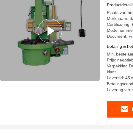
Productdetail
Plaats van h
Merknaam: 
Certificering:
Modelnummer
Document:
Pr
Betaling & he
Min. bestelaan
Prijs: negotia
Verpakking De
klant
Levertijd: 45
Betalingscond
Levering ver