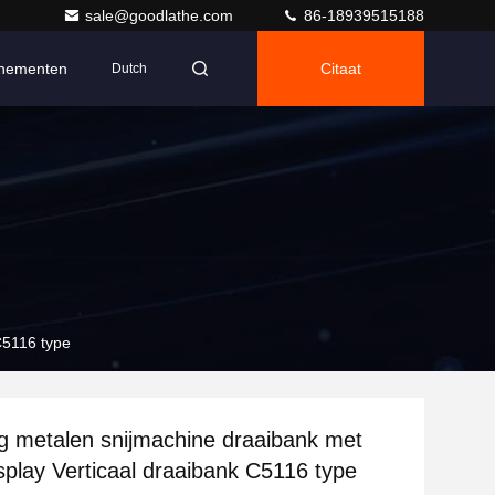
sale@goodlathe.com
86-18939515188
nementen
Citaat
Dutch
C5116 type
 metalen snijmachine draaibank met
isplay Verticaal draaibank C5116 type