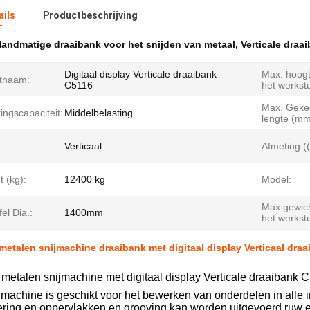
ails
Productbeschrijving
andmatige draaibank voor het snijden van metaal
,
Verticale draa
Digitaal display Verticale draaibank
Max. hoog
tnaam:
C5116
het werkst
Max. Geke
ngscapaciteit:
Middelbelasting
lengte (mm
Verticaal
Afmeting (
 (kg):
12400 kg
Model:
Max.gewic
el Dia.:
1400mm
het werkst
etalen snijmachine draaibank met digitaal display Verticaal dra
metalen snijmachine met digitaal display Verticale draaibank 
machine is geschikt voor het bewerken van onderdelen in alle i
ering en oppervlakken en grooving kan worden uitgevoerd ruw e