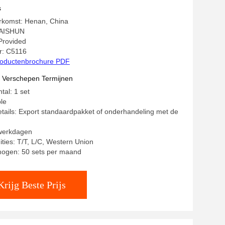
s
erkomst: Henan, China
BAISHUN
 Provided
: C5116
oductenbrochure PDF
t Verschepen Termijnen
tal: 1 set
ble
tails: Export standaardpakket of onderhandeling met de
 werkdagen
ities: T/T, L/C, Western Union
mogen: 50 sets per maand
Krijg Beste Prijs