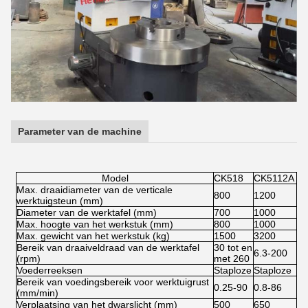
Parameter van de machine
Model
CK518
CK5112A
C
Max. draaidiameter van de verticale
800
1200
1
werktuigsteun (mm)
Diameter van de werktafel (mm)
700
1000
1
Max. hoogte van het werkstuk (mm)
800
1000
1
Max. gewicht van het werkstuk (kg)
1500
3200
3
Bereik van draaiveldraad van de werktafel
30 tot en
6.3-200
15
(rpm)
met 260
Voederreeksen
Staploze
Staploze
St
Bereik van voedingsbereik voor werktuigrust
0.25-90
0.8-86
0.
(mm/min)
Verplaatsing van het dwarslicht (mm)
500
650
1