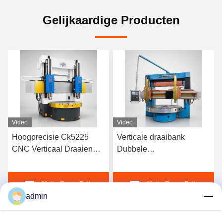
Gelijkaardige Producten
Video
Video
Verticale draaibank
Hoogprecisie Ck5116
Dubbele
Verticale CNC-draaibank
gereedschapspalen CNC-
voor metaalbewerking
werktuigmachine voor
Krijg Beste Prijs
Krijg Beste Prijs
zwaar stabiel draaien
admin