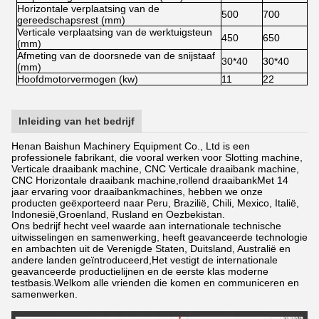
Horizontale verplaatsing van de
500
700
9
gereedschapsrest (mm)
Verticale verplaatsing van de werktuigsteun
450
650
7
(mm)
Afmeting van de doorsnede van de snijstaaf
30*40
30*40
30
(mm)
Hoofdmotorvermogen (kw)
11
22
1
Inleiding van het bedrijf
Henan Baishun Machinery Equipment Co., Ltd is een
professionele fabrikant, die vooral werken voor Slotting machine,
Verticale draaibank machine, CNC Verticale draaibank machine,
CNC Horizontale draaibank machine,rollend draaibankMet 14
jaar ervaring voor draaibankmachines, hebben we onze
producten geëxporteerd naar Peru, Brazilië, Chili, Mexico, Italië,
Indonesië,Groenland, Rusland en Oezbekistan.
Ons bedrijf hecht veel waarde aan internationale technische
uitwisselingen en samenwerking, heeft geavanceerde technologie
en ambachten uit de Verenigde Staten, Duitsland, Australië en
andere landen geïntroduceerd,Het vestigt de internationale
geavanceerde productielijnen en de eerste klas moderne
testbasis.Welkom alle vrienden die komen en communiceren en
samenwerken.