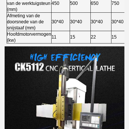
van de werktuigsteun
450
500
650
750
(mm)
Afmeting van de
doorsnede van de
30*40
30*40
30*40
30*40
snijstaaf (mm)
Hoofdmotorvermogen
11
15
22
15
(kw)