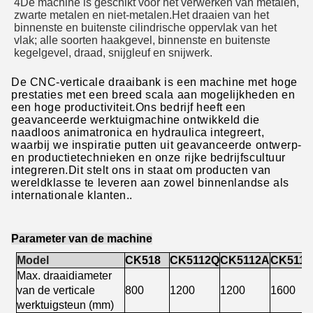
4De machine is geschikt voor het verwerken van metalen,
zwarte metalen en niet-metalen.Het draaien van het
binnenste en buitenste cilindrische oppervlak van het
vlak; alle soorten haakgevel, binnenste en buitenste
kegelgevel, draad, snijgleuf en snijwerk.
De CNC-verticale draaibank is een machine met hoge
prestaties met een breed scala aan mogelijkheden en
een hoge productiviteit.Ons bedrijf heeft een
geavanceerde werktuigmachine ontwikkeld die
naadloos animatronica en hydraulica integreert,
waarbij we inspiratie putten uit geavanceerde ontwerp-
en productietechnieken en onze rijke bedrijfscultuur
integreren.Dit stelt ons in staat om producten van
wereldklasse te leveren aan zowel binnenlandse als
internationale klanten..
Parameter van de machine
Model
CK518
CK5112Q
CK5112A
CK511
Max. draaidiameter
van de verticale
800
1200
1200
1600
werktuigsteun (mm)