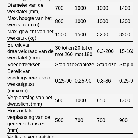
Diameter van de
700
1000
1000
1400
werktafel (mm)
Max. hoogte van het
800
1000
1000
1200
werkstuk (mm)
Max. gewicht van het
1500
1500
3200
3200
werkstuk (kg)
Bereik van
30 tot en
20 tot en
draaiveldraad van de
6.3-200
15-160
met 260
met 180
werktafel (rpm)
Voederreeksen
Staploze
Staploze
Staploze
Staploz
Bereik van
voedingsbereik voor
0.25-90
0.25-90
0.8-86
0.25-90
werktuigrust
(mm/min)
Verplaatsing van het
500
1000
650
1200
dwarslicht (mm)
Horizontale
verplaatsing van de
500
700
700
900
gereedschapsrest
(mm)
Verticale verplaatsing