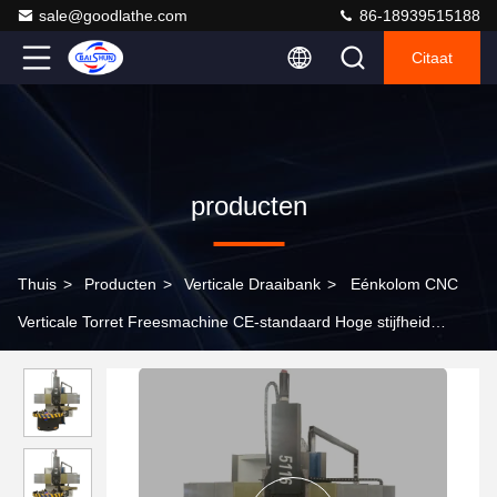
sale@goodlathe.com
86-18939515188
Citaat
producten
Thuis
>
Producten
>
Verticale Draaibank
>
Eénkolom CNC
Verticale Torret Freesmachine CE-standaard Hoge stijfheid
Automatisch