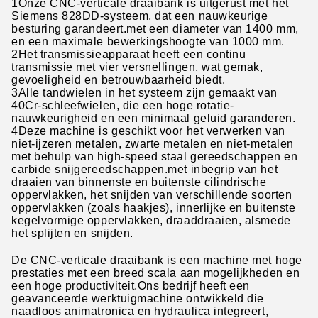
1Onze CNC-verticale draaibank is uitgerust met het
Siemens 828DD-systeem, dat een nauwkeurige
besturing garandeert.met een diameter van 1400 mm,
en een maximale bewerkingshoogte van 1000 mm.
2Het transmissieapparaat heeft een continu
transmissie met vier versnellingen, wat gemak,
gevoeligheid en betrouwbaarheid biedt.
3Alle tandwielen in het systeem zijn gemaakt van
40Cr-schleefwielen, die een hoge rotatie-
nauwkeurigheid en een minimaal geluid garanderen.
4Deze machine is geschikt voor het verwerken van
niet-ijzeren metalen, zwarte metalen en niet-metalen
met behulp van high-speed staal gereedschappen en
carbide snijgereedschappen.met inbegrip van het
draaien van binnenste en buitenste cilindrische
oppervlakken, het snijden van verschillende soorten
oppervlakken (zoals haakjes), innerlijke en buitenste
kegelvormige oppervlakken, draaddraaien, alsmede
het splijten en snijden.
De CNC-verticale draaibank is een machine met hoge
prestaties met een breed scala aan mogelijkheden en
een hoge productiviteit.Ons bedrijf heeft een
geavanceerde werktuigmachine ontwikkeld die
naadloos animatronica en hydraulica integreert,