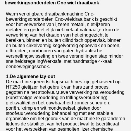
bewerkingsonderdelen Cnc wiel draaibank
Warm verkrijgbare draaibankmachine Cnc-
bewerkingsonderdelen Cnc-wieldraaibank is geschikt
voor het verwerken van ijzeren metaal, niet-ijzeren
metalen en gedeeltelijk niet-metaalmateriaal,en kon de
verwerking van het draaien van het eindgezicht te
bereiken, binnen en buiten cilindrisch oppervlak, binnen
en buiten cirkelvormig kegelvormig oppervlak en boren,
uitbreiden, doorbooren van gaten.hydraulische
versnellingswisseling en twee versnellingen stap minder
snelheidsregelingWerktafel met handmatige 4-kaak
eenbewegingsschok.
1.De algemene lay-out
De machine-gereedschapsmachines zijn gebaseerd op
HT250 gietijzer, het gebruik van hars zand proces,
gegoten na het stoofvuur,ruwe verwerking na veroudering
(kunstmatige veroudering en trillingsveroudering)-
gietkwaliteit en betrouwbaarheid zonder scheuren,
poriën, krimp en wit mondweefsel, gieten door
stoofvuur,veroudering behandeling met een stabiele
organisatie om het gebruik van de machine te garanderen
tijdens de stabiliteit van het product kwaliteitscertificaat
voor het verstrekken van gesmolten ijzer chemische