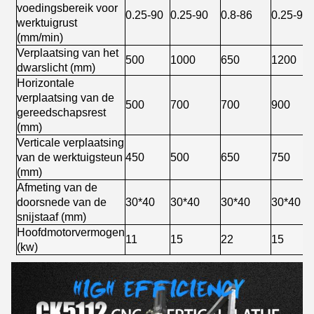
voedingsbereik voor
0.25-90
0.25-90
0.8-86
0.25-90
werktuigrust
(mm/min)
Verplaatsing van het
500
1000
650
1200
dwarslicht (mm)
Horizontale
verplaatsing van de
500
700
700
900
gereedschapsrest
(mm)
Verticale verplaatsing
van de werktuigsteun
450
500
650
750
(mm)
Afmeting van de
doorsnede van de
30*40
30*40
30*40
30*40
snijstaaf (mm)
Hoofdmotorvermogen
11
15
22
15
(kw)