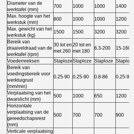
Diameter van de
700
1000
1000
1400
werktafel (mm)
Max. hoogte van het
800
1000
1000
1200
werkstuk (mm)
Max. gewicht van het
1500
1500
3200
3200
werkstuk (kg)
Bereik van
30 tot en
20 tot en
draaiveldraad van de
6.3-200
15-160
met 260
met 180
werktafel (rpm)
Voederreeksen
Staploze
Staploze
Staploze
Staploz
Bereik van
voedingsbereik voor
0.25-90
0.25-90
0.8-86
0.25-90
werktuigrust
(mm/min)
Verplaatsing van het
500
1000
650
1200
dwarslicht (mm)
Horizontale
verplaatsing van de
500
700
700
900
gereedschapsrest
(mm)
Verticale verplaatsing