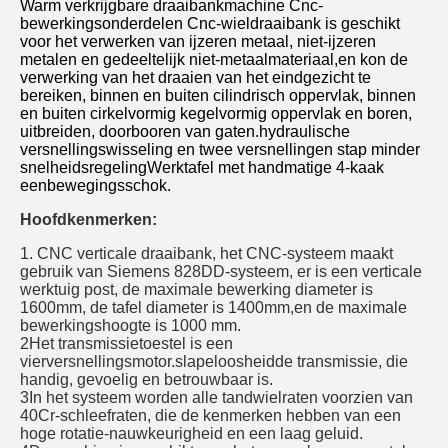
Warm verkrijgbare draaibankmachine Cnc-
bewerkingsonderdelen Cnc-wieldraaibank is geschikt
voor het verwerken van ijzeren metaal, niet-ijzeren
metalen en gedeeltelijk niet-metaalmateriaal,en kon de
verwerking van het draaien van het eindgezicht te
bereiken, binnen en buiten cilindrisch oppervlak, binnen
en buiten cirkelvormig kegelvormig oppervlak en boren,
uitbreiden, doorbooren van gaten.hydraulische
versnellingswisseling en twee versnellingen stap minder
snelheidsregelingWerktafel met handmatige 4-kaak
eenbewegingsschok.
Hoofdkenmerken:
1. CNC verticale draaibank, het CNC-systeem maakt
gebruik van Siemens 828DD-systeem, er is een verticale
werktuig post, de maximale bewerking diameter is
1600mm, de tafel diameter is 1400mm,en de maximale
bewerkingshoogte is 1000 mm.
2Het transmissietoestel is een
vierversnellingsmotor.
slapeloosheid
de transmissie, die
handig, gevoelig en betrouwbaar is.
3In het systeem worden alle tandwielraten voorzien van
40Cr-schleefraten, die de kenmerken hebben van een
hoge rotatie-nauwkeurigheid en een laag geluid.