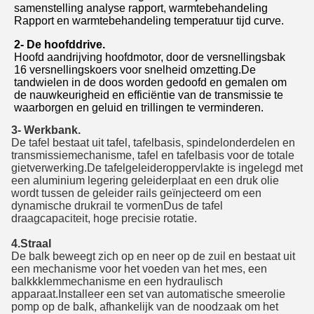
samenstelling analyse rapport, warmtebehandeling
Rapport en warmtebehandeling temperatuur tijd curve.
2- De hoofddrive.
Hoofd aandrijving hoofdmotor, door de versnellingsbak
16 versnellingskoers voor snelheid omzetting.De
tandwielen in de doos worden gedoofd en gemalen om
de nauwkeurigheid en efficiëntie van de transmissie te
waarborgen en geluid en trillingen te verminderen.
3- Werkbank.
De tafel bestaat uit tafel, tafelbasis, spindelonderdelen en
transmissiemechanisme, tafel en tafelbasis voor de totale
gietverwerking.De tafelgeleideroppervlakte is ingelegd met
een aluminium legering geleiderplaat en een druk olie
wordt tussen de geleider rails geïnjecteerd om een
dynamische drukrail te vormenDus de tafel
draagcapaciteit, hoge precisie rotatie.
4.Straal
De balk beweegt zich op en neer op de zuil en bestaat uit
een mechanisme voor het voeden van het mes, een
balkkklemmechanisme en een hydraulisch
apparaat.Installeer een set van automatische smeerolie
pomp op de balk, afhankelijk van de noodzaak om het