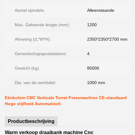
Aantal spindels:
Alleenstaande
Max. Gekeerde lengte (mm):
1200
Afmeting ((L*W*H):
2350*2350*2700 mm
Gereedschapspoststations:
4
Gewicht (kg):
85000
Dia. van de werktafel:
1000 mm
Eénkolom CNC Verticale Torret Freesmachine CE-standaard
Hoge stijfheid Automatisch
Productbeschrijving
Warm verkoop draaibank machine Cnc