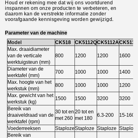
Houd er rekening mee dat wij ons voortdurend
inspannen om onze producten te verbeteren, en
daarom kan de verstrekte informatie zonder
voorafgaande kennisgeving worden gewijzigd.
Parameter van de machine
Model
CK518
CK5112Q
CK5112A
CK511
Max. draaidiameter
van de verticale
800
1200
1200
1600
werktuigsteun (mm)
Diameter van de
700
1000
1000
1400
werktafel (mm)
Max. hoogte van het
800
1000
1000
1200
werkstuk (mm)
Max. gewicht van het
1500
1500
3200
3200
werkstuk (kg)
Bereik van
30 tot en
20 tot en
draaiveldraad van de
6.3-200
15-160
met 260
met 180
werktafel (rpm)
Voederreeksen
Staploze
Staploze
Staploze
Staploz
Bereik van