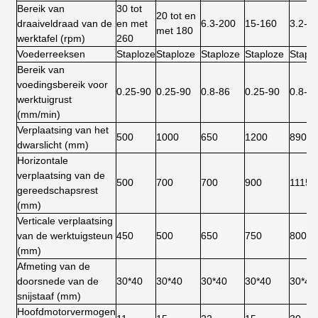
Bereik van
30 tot
20 tot en
draaiveldraad van de
en met
6.3-200
15-160
3.2-1
met 180
werktafel (rpm)
260
Voederreeksen
Staploze
Staploze
Staploze
Staploze
Stapl
Bereik van
voedingsbereik voor
0.25-90
0.25-90
0.8-86
0.25-90
0.8-8
werktuigrust
(mm/min)
Verplaatsing van het
500
1000
650
1200
890
dwarslicht (mm)
Horizontale
verplaatsing van de
500
700
700
900
1115
gereedschapsrest
(mm)
Verticale verplaatsing
van de werktuigsteun
450
500
650
750
800
(mm)
Afmeting van de
doorsnede van de
30*40
30*40
30*40
30*40
30*40
snijstaaf (mm)
Hoofdmotorvermogen