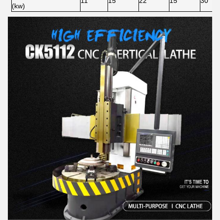
11
15
22
15
30
(kw)