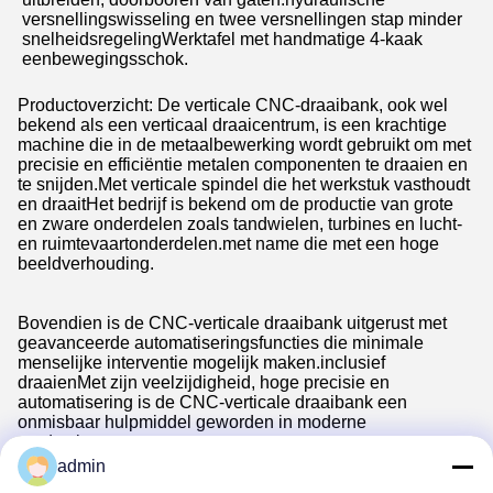
versnellingswisseling en twee versnellingen stap minder
snelheidsregelingWerktafel met handmatige 4-kaak
eenbewegingsschok.
Productoverzicht: De verticale CNC-draaibank, ook wel
bekend als een verticaal draaicentrum, is een krachtige
machine die in de metaalbewerking wordt gebruikt om met
precisie en efficiëntie metalen componenten te draaien en
te snijden.Met verticale spindel die het werkstuk vasthoudt
en draaitHet bedrijf is bekend om de productie van grote
en zware onderdelen zoals tandwielen, turbines en lucht-
en ruimtevaartonderdelen.met name die met een hoge
beeldverhouding.
Bovendien is de CNC-verticale draaibank uitgerust met
geavanceerde automatiseringsfuncties die minimale
menselijke interventie mogelijk maken.inclusief
draaienMet zijn veelzijdigheid, hoge precisie en
automatisering is de CNC-verticale draaibank een
onmisbaar hulpmiddel geworden in moderne
productieprocessen.
admin
De CNC-verticale draaibank is een machine met hoge