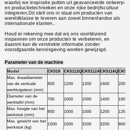
waarbij we inspiratie putten uit geavanceerde ontwerp-
en productietechnieken en onze rijke bedrijfscultuur
integreren.Dit stelt ons in staat om producten van
wereldklasse te leveren aan zowel binnenlandse als
internationale klanten..
Houd er rekening mee dat wij ons voortdurend
inspannen om onze producten te verbeteren, en
daarom kan de verstrekte informatie zonder
voorafgaande kennisgeving worden gewijzigd.
Parameter van de machine
Model
CK518
CK5112Q
CK5112A
CK5116Q
CK51
Max. draaidiameter
van de verticale
800
1200
1200
1600
2000
werktuigsteun (mm)
Diameter van de
700
1000
1000
1400
1800
werktafel (mm)
Max. hoogte van het
800
1000
1000
1200
1250
werkstuk (mm)
Max. gewicht van het
1500
1500
3200
3200
8000
werkstuk (kg)