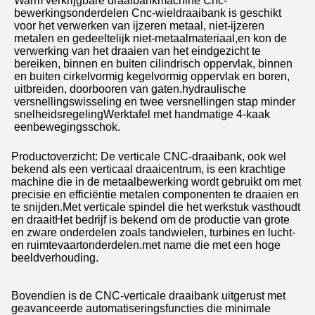
Warm verkrijgbare draaibankmachine Cnc-
bewerkingsonderdelen Cnc-wieldraaibank is geschikt
voor het verwerken van ijzeren metaal, niet-ijzeren
metalen en gedeeltelijk niet-metaalmateriaal,en kon de
verwerking van het draaien van het eindgezicht te
bereiken, binnen en buiten cilindrisch oppervlak, binnen
en buiten cirkelvormig kegelvormig oppervlak en boren,
uitbreiden, doorbooren van gaten.hydraulische
versnellingswisseling en twee versnellingen stap minder
snelheidsregelingWerktafel met handmatige 4-kaak
eenbewegingsschok.
Productoverzicht: De verticale CNC-draaibank, ook wel
bekend als een verticaal draaicentrum, is een krachtige
machine die in de metaalbewerking wordt gebruikt om met
precisie en efficiëntie metalen componenten te draaien en
te snijden.Met verticale spindel die het werkstuk vasthoudt
en draaitHet bedrijf is bekend om de productie van grote
en zware onderdelen zoals tandwielen, turbines en lucht-
en ruimtevaartonderdelen.met name die met een hoge
beeldverhouding.
Bovendien is de CNC-verticale draaibank uitgerust met
geavanceerde automatiseringsfuncties die minimale