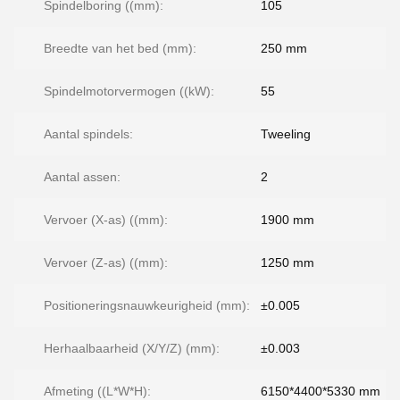
Spindelboring ((mm):
105
Breedte van het bed (mm):
250 mm
Spindelmotorvermogen ((kW):
55
Aantal spindels:
Tweeling
Aantal assen:
2
Vervoer (X-as) ((mm):
1900 mm
Vervoer (Z-as) ((mm):
1250 mm
Positioneringsnauwkeurigheid (mm):
±0.005
Herhaalbaarheid (X/Y/Z) (mm):
±0.003
Afmeting ((L*W*H):
6150*4400*5330 mm