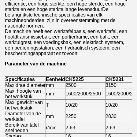
efficiëntie, een hoge sterkte, een hoge sterkte, een hoge
sterkte en een hoge sterkte.lange levensduurDe
belangrijkste technische specificaties van elk
machineonderdeel zijn in overeenstemming met de
nationale normen.
De machine heeft een werktafelbasis, een werktafel, een
hoofdtransmissiebak, een portierframe, een balk, een
werktuigrest, een voedingsbak, een elektrisch systeem,
een bedieningsstation, een hydraulisch systeem, een
beschermingsapparaat enzovoort.
Parameter van de machine
Specificaties
Eenheid
CK5225
CK5231
Max.draaidiameter
mm
2500
3150
Max. hoogte van
mm
1600/2000/2500
1600/2000/25
het werkstuk
Max. gewicht van
T
10/20
10/20
het werkstuk
Diameter van de
mm
2250
2830
werktafel
Bereik van tafel
r/min
2-63
2-63
snelheden
Stapjes
16
16