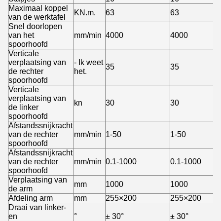
Maximaal koppel
KN.m.
63
63
van de werktafel
Snel doorlopen
van het
mm/min
4000
4000
spoorhoofd
Verticale
verplaatsing van
- Ik weet
35
35
de rechter
het.
spoorhoofd
Verticale
verplaatsing van
kn
30
30
de linker
spoorhoofd
Afstandssnijkracht
van de rechter
mm/min
1-50
1-50
spoorhoofd
Afstandssnijkracht
van de rechter
mm/min
0.1-1000
0.1-1000
spoorhoofd
Verplaatsing van
mm
1000
1000
de arm
Afdeling arm
mm
255×200
255×200
Draai van linker-
en
°
± 30°
± 30°