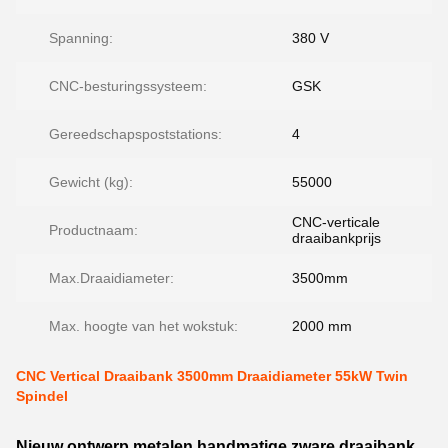
Spanning:
380 V
CNC-besturingssysteem:
GSK
Gereedschapspoststations:
4
Gewicht (kg):
55000
CNC-verticale
Productnaam:
draaibankprijs
Max.Draaidiameter:
3500mm
Max. hoogte van het wokstuk:
2000 mm
CNC Vertical Draaibank 3500mm Draaidiameter 55kW Twin
Spindel
Nieuw ontwerp metalen handmatige zware draaibank