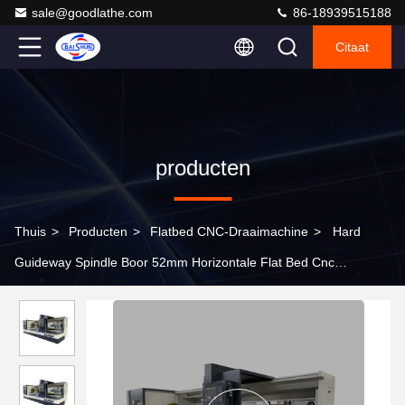
sale@goodlathe.com
86-18939515188
Citaat
producten
Thuis
>
Producten
>
Flatbed CNC-Draaimachine
>
Hard
Guideway Spindle Boor 52mm Horizontale Flat Bed Cnc
draaimachine