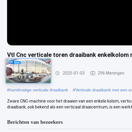
Vtl Cnc verticale toren draaibank enkelkolom
Verticale draaibank
2025-01-03
296 Meningen
#
handmatige verticale draaibank
#
Verticale draaibank met een e
Zware CNC-machine voor het draaien van een enkele kolom, vertic
draaibank, ook bekend als een verticaal draaicentrum, is een werktui
Berichten van bezoekers