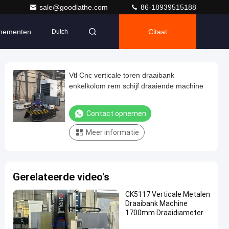
sale@goodlathe.com
86-18939515188
nementen
Citaat
Dutch
Vtl Cnc verticale toren draaibank
enkelkolom rem schijf draaiende machine
Contact opnemen
Meer informatie
Gerelateerde video's
CK5117 Verticale Metalen
Draaibank Machine
1700mm Draaidiameter