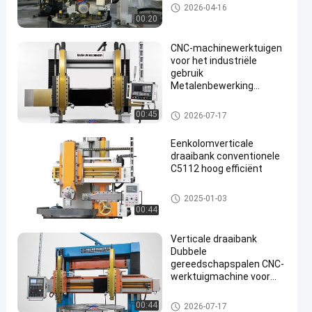
Verticale draaibank
2026-04-16
00:20
CNC-machinewerktuigen
voor het industriële
gebruik
Metalenbewerking
Verticale draaibank
Verticale draaibank
00:45
2026-07-17
Eenkolomverticale
draaibank conventionele
C5112 hoog efficiënt
Verticale draaibank
2025-01-03
00:44
Verticale draaibank
Dubbele
gereedschapspalen CNC-
werktuigmachine voor
zwaar stabiel draaien
Verticale draaibank
00:44
2026-07-17