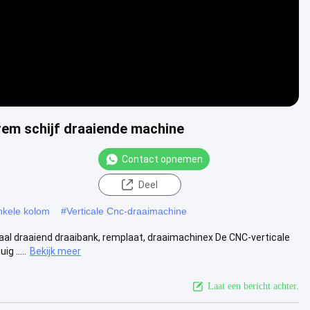
 rem schijf draaiende machine
Contact opnemen
Deel
nkele kolom
#
Verticale Cnc-draaimachine
aal draaiend draaibank, remplaat, draaimachinex De CNC-verticale
g .....
Bekijk meer
Laat een bericht achter.